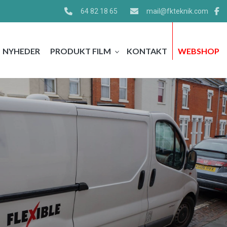
64 82 18 65
mail@fkteknik.com
​NYHEDER
PRODUKT FILM​
KONTAKT
WEBSHOP