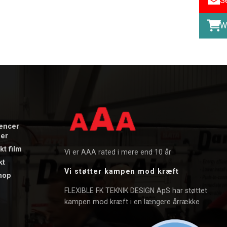
S
W
rencer
der
t film​
Vi er AAA rated i mere end 10 år
kt
Vi støtter kampen mod kræft
hop
FLEXIBLE FK TEKNIK DESIGN ApS har støttet
kampen mod kræft i en længere årrække