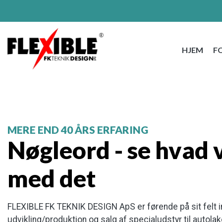
Gå
til
hovedindhold
HJEM
F
MERE END 40 ÅRS ERFARING
Nøgleord​ - se hvad 
med det
FLEXIBLE FK TEKNIK DESIGN ApS er førende på sit felt i
udvikling/produktion og salg af specialudstyr til autol