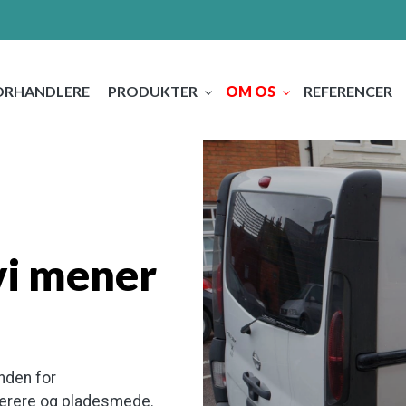
ORHANDLERE
PRODUKTER
OM OS
​REFERENCER
vi mener
nden for
akerere og pladesmede.