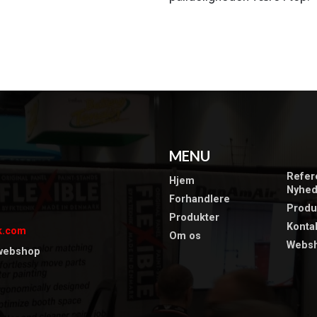
T
MENU
​Refe
Hjem
​Nyhe
Forhandlere
Produk
Produkter
Konta
k.com
Om os
Webs
 webshop