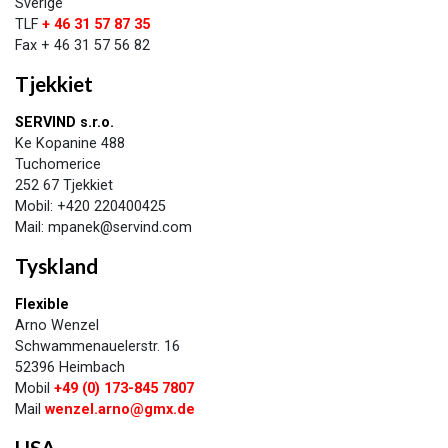
Sverige
TLF
+ 46 31 57 87 35
Fax + 46 31 57 56 82
Tjekkiet
SERVIND s.r.o.
Ke Kopanine 488
Tuchomerice
252 67 Tjekkiet
Mobil: +420 220400425
Mail: mpanek@servind.com​
Tyskland
Flexible
Arno Wenzel
Schwammenauelerstr. 16
52396 Heimbach
Mobil
+49 (0) 173-845 7807
Mail
wenzel.arno@gmx.de
USA