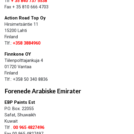
Tlf
+ 35 840 737 5538
Fax + 35 810 666 4703
Action Road Top Oy
Hirsimetsäntie 11
15200 Lahti
Finland
Tlf.:
+358 3884960
Finnkone OY
​Tiilenpolttajankuja 4
​01720 Vantaa
​Finland
Tlf.: +358 ​50 340 8836
Forenede Arabiske Emirater
EBP Paints Est
P.O. Box. 22055
Safat, Shuwaikh
Kuwait
Tlf .
00 965 4827496
Fax 00 965 4827497