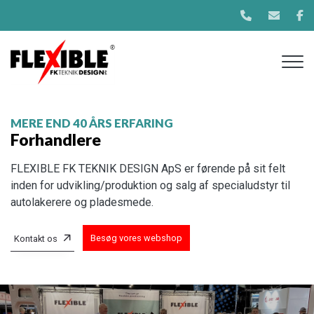
Gå
til
hovedindhold
MERE END 40 ÅRS ERFARING
Forhandlere
FLEXIBLE FK TEKNIK DESIGN ApS er førende på sit felt
inden for udvikling/produktion og salg af specialudstyr til
autolakerere og pladesmede.
Besøg vores webshop
Kontakt os