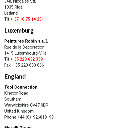
34a, Nicgales Str.
1035 Riga
Letland
​Tlf
+ 37 16 75 14 251
Luxemburg
Peintures Robin s.a.3,
Rue de la Deportation
1415 Luxembourg-Ville
Tlf
+ 35 223 632 339
Fax + 35 223 630 666
England
Tool Connection
KinetonRoad
Southam
Warwickshire CV47 0DR
United Kingdom
Phone +44 (0)1926818199​
Morelli Group