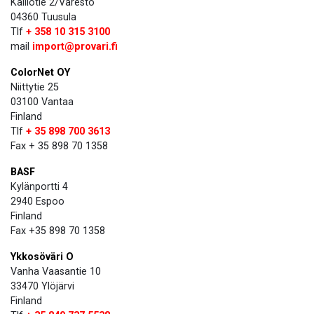
Kalliotie 2/Varesto
04360 Tuusula
Tlf
+ 358 10 315 3100
mail
import@provari.fi
ColorNet OY
Niittytie 25
03100 Vantaa
Finland
Tlf
+ 35 898 700 3613
Fax + 35 898 70 1358
BASF
Kylänportti 4
2940 Espoo
Finland
Fax +35 898 70 1358
Ykkosöväri O
Vanha Vaasantie 10
33470 Ylöjärvi
Finland