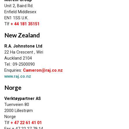
Unit 2, Baird Rd.
Enfield Middlesex
EN1 1SS U.K.
Tlf
+ 44 181 35151
New Zealand​
​R.A. Johnstone Ltd
22 Ha Crescent , Wiri
Auckland 2104
Tel.: 09-2500090
Enquiries:
Cameron@raj.co.nz
www.raj.co.nz
Norge
​Verktøypartner AS
Tuenveien 80
2000 Lillestrøm
Norge
Tlf
+ 47 22 61 41 01
Fax + 47 22 27 79 14