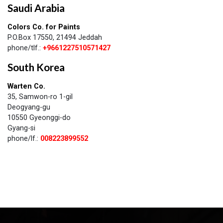
Saudi Arabia
Colors Co. for Paints
P.O.Box 17550, 21494 Jeddah
​phone/tlf.:
+9661227510571427
South Korea
Warten Co.
35, Samwon-ro 1-gil
Deogyang-gu
10550 Gyeonggi-do
Gyang-si
phone/lf.:
008223899552