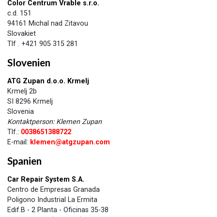
Color Centrum Vrable s.r.o.
c.d. 151
94161 Michal nad Zitavou
Slovakiet
Tlf . +421 905 315 281
Slovenien
ATG Zupan d.o.o. Krmelj
Krmelj 2b
SI 8296 Krmelj
Slovenia
Kontaktperson: Klemen Zupan
Tlf.:
0038651388722
E-mail:
klemen@atgzupan.com
Spanien​
Car Repair System S.A.
Centro de Empresas Granada
Poligono Industrial La Ermita
Edif.B - 2 Planta - Oficinas 35-38