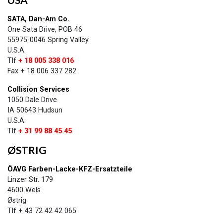
SATA, Dan-Am Co.
One Sata Drive, POB 46
55975-0046 Spring Valley
U.S.A.
Tlf
+ 18 005 338 016
Fax + 18 006 337 282
Collision Services
1050 Dale Drive
IA 50643 Hudsun
U.S.A.
Tlf
+ 31 99 88 45 45
ØSTRIG
ÖAVG Farben-Lacke-KFZ-Ersatzteile
Linzer Str. 179
4600 Wels
Østrig
​Tlf + 43 72 42 42 065