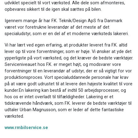
udviklet specielt til vort værksted. Alle dele som afmonteres,
opbevares sikkert til de igen skal sættes på bilen.​
Igennem mange år har F.K. Teknik/Design ApS fra Danmark
været vor foretrukne leverandør af det meste af det
specialudstyr, som er en del af et moderne værksteds lakereri.
Vi har lært ved egen erfaring, at produkter leveret fra F.K. altid
lever op til vore forventninger, som er høje. Vi ønsker at yde det
ypperligste på vort værksted, og det kræver de bedste værktøjer.
Serviceniveauet hos F.K. er meget højt, og modsvarer vore
forventninger til en leverandør af udstyr, der er så vigtigt for vor
produktionsproces. Vort specialuddannede personale har krav
på at være godt udrustet til at levere den højeste kvalitet til vore
kunder.​En lakering kan bestå af indtil 50 arbejdsprocesser, og
hos os er intet overladt til tilfældigheder. Lakering er et
tidskrævende håndværk, som F.K. leverer de bedste værktøjer til
udtaler Urban Magnusson, som er leder af dette fantastiske
værksted.
www.rmbilservice.se