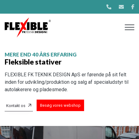
Aller
au
contenu
principal
MERE END 40 ÅRS ERFARING
Fleksible stativer
FLEXIBLE FK TEKNIK DESIGN ApS er førende på sit felt
inden for udvikling/produktion og salg af specialudstyr til
autolakerere og pladesmede.
Besøg vores webshop
Kontakt os